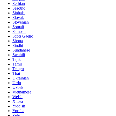
Serbian
Sesotho
Sinhala
Slovak
Slovenian
Somali
Samoan
Scots Gaelic
Shona
Sindhi
Sundanese
Swahili
Tajik
Tamil
Telugu
Thai
Ukrainian
Urdu
Uzbek
Vietnamese
Welsh
Xhosa
Yiddish
Yoruba
Zulu