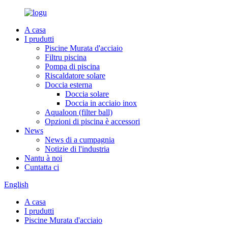
A casa
I prudutti
Piscine Murata d'acciaio
Filtru piscina
Pompa di piscina
Riscaldatore solare
Doccia esterna
Doccia solare
Doccia in acciaio inox
Aqualoon (filter ball)
Opzioni di piscina è accessori
News
News di a cumpagnia
Notizie di l'industria
Nantu à noi
Cuntatta ci
English
A casa
I prudutti
Piscine Murata d'acciaio