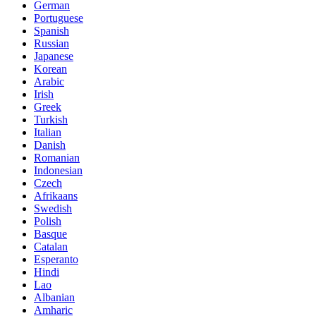
German
Portuguese
Spanish
Russian
Japanese
Korean
Arabic
Irish
Greek
Turkish
Italian
Danish
Romanian
Indonesian
Czech
Afrikaans
Swedish
Polish
Basque
Catalan
Esperanto
Hindi
Lao
Albanian
Amharic